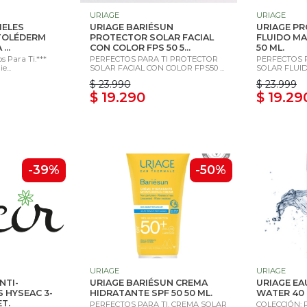
URIAGE
URIAGE
IELES
URIAGE BARIÉSUN
URIAGE P
TOLÉDERM
PROTECTOR SOLAR FACIAL
FLUIDO MA
...
CON COLOR FPS 50 5...
50 ML.
os Para Ti.***
PERFECTOS PARA TI PROTECTOR
PERFECTOS 
...
SOLAR FACIAL CON COLOR FPS50 ...
SOLAR FLUID
$ 23.990
$ 23.999
$ 19.290
$ 19.29
-39%
-50%
URIAGE
URIAGE
NTI-
URIAGE BARIÉSUN CREMA
URIAGE EA
 HYSEAC 3-
HIDRATANTE SPF 50 50 ML.
WATER 40 
T.
PERFECTOS PARA TI. CREMA SOLAR
COLECCIÓN: