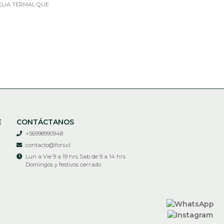
AGUA TERMAL QUE
E
CONTÁCTANOS
+56998990948
contacto@fors.cl
Lun a Vie 9 a 19 hrs Sab de 9 a 14 hrs
Domingos y festivos cerrado