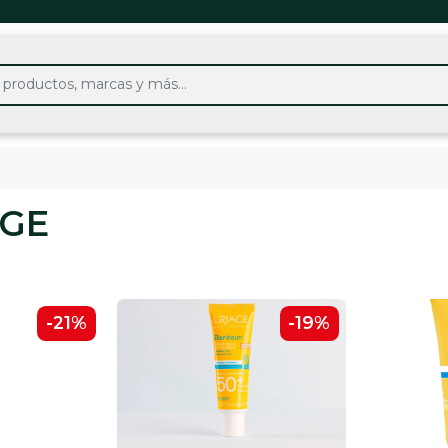
AGE
-21%
-19%