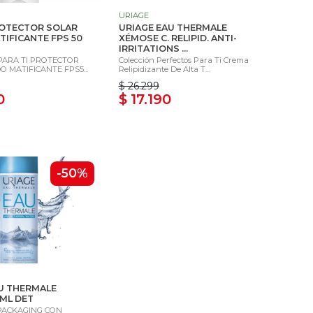
URIAGE
ROTECTOR SOLAR
URIAGE EAU THERMALE
TIFICANTE FPS 50
XÉMOSE C. RELIPID. ANTI-
IRRITATIONS ...
PARA TI PROTECTOR
Colección Perfectos Para Ti Crema
O MATIFICANTE FPS5...
Relipidizante De Alta T...
$ 26.299
0
$ 17.190
-50%
U THERMALE
ML DET
 PACKAGING CON