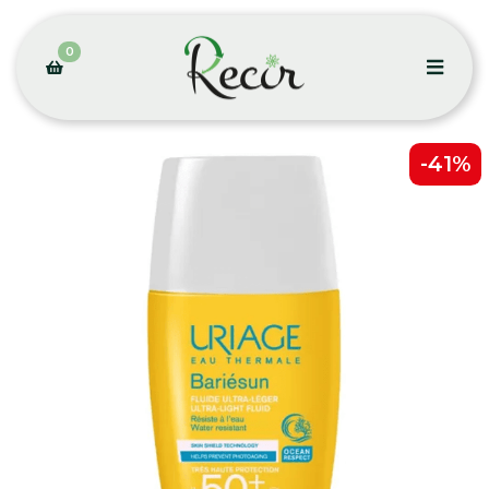
0
-41%