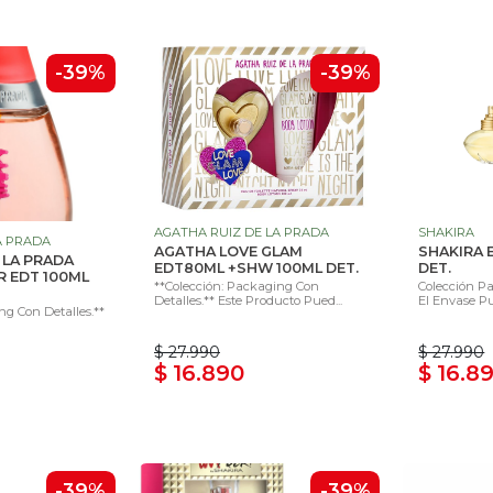
-39%
-39%
AGATHA RUIZ DE LA PRADA
SHAKIRA
A PRADA
AGATHA LOVE GLAM
SHAKIRA 
 LA PRADA
EDT80ML +SHW 100ML DET.
DET.
R EDT 100ML
**Colección: Packaging Con
Colección Pa
Detalles.** Este Producto Pued...
El Envase Pu
ng Con Detalles.**
$ 27.990
$ 27.990
$ 16.890
$ 16.8
-39%
-39%