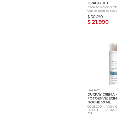
ORAL-B DET.
PACKAGING CON DET
Cepillo Eléctrico Reca
$ 36.690
$ 21.990
DUCRAY
DUCRAY CREMA 
FOTOENVEJECIM
NOCHE 50 ML...
COLECCIÓN: PACKA
DETALLES. CREMA 
AYU...