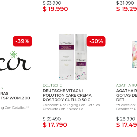
$ 33.990
$ 31.990
$ 19.990
$ 19.2
-39%
-50%
DEUTSCHE
AGATHA RU
AS
DEUTSCHE VITAGNI
AGATHA R
ERAS
POLUTION CARE CREMA
GOTAS DE
DTSP.WOM.200
ROSTRO Y CUELLO 50 G...
DET.
Colección: Packaging Con Detalles.
**Colección
ng Con Detalles.**
Producto Con Envase Co...
Detalles.** 
$ 35.490
$ 28.990
$ 17.790
$ 17.4