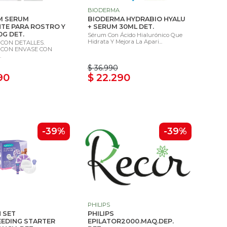
BIODERMA
M SERUM
BIODERMA HYDRABIO HYALU
TE PARA ROSTRO Y
+ SERUM 30ML DET.
0G DET.
Sérum Con Ácido Hialurónico Que
Hidrata Y Mejora La Apari...
 CON DETALLES.
CON ENVASE CON
.
$ 36.990
90
$ 22.290
-39%
-39%
PHILIPS
 SET
PHILIPS
EDING STARTER
EPILATOR2000.MAQ.DEP.