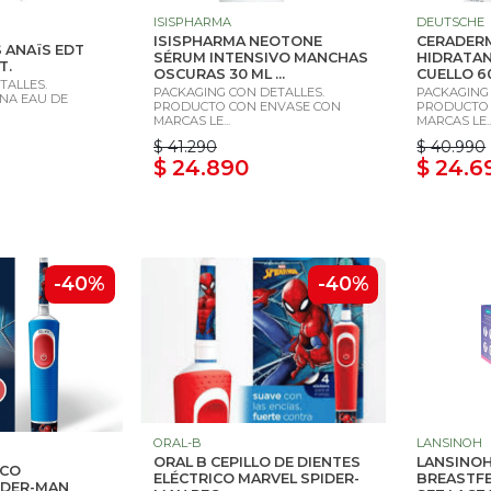
ISISPHARMA
DEUTSCHE
ISISPHARMA NEOTONE
CERADER
 ANAïS EDT
SÉRUM INTENSIVO MANCHAS
HIDRATAN
T.
OSCURAS 30 ML ...
CUELLO 6
TALLES.
PACKAGING CON DETALLES.
PACKAGING
NA EAU DE
PRODUCTO CON ENVASE CON
PRODUCTO 
MARCAS LE...
MARCAS LE..
$ 41.290
$ 40.990
$ 24.890
$ 24.6
-40%
-40%
ORAL-B
LANSINOH
ORAL B CEPILLO DE DIENTES
LANSINOH
ICO
ELÉCTRICO MARVEL SPIDER-
BREASTFE
IDER-MAN