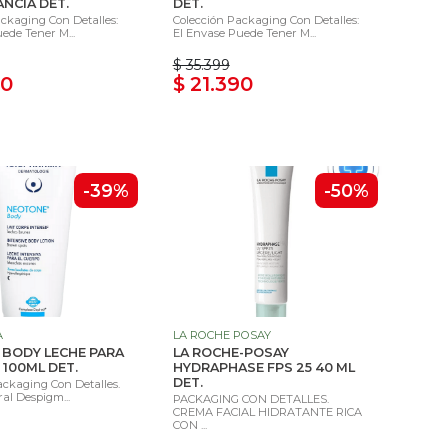
ANCIA DET.
DET.
ckaging Con Detalles:
Colección Packaging Con Detalles:
ede Tener M...
El Envase Puede Tener M...
$ 35.399
90
$ 21.390
-39%
-50%
A
LA ROCHE POSAY
BODY LECHE PARA
LA ROCHE-POSAY
100ML DET.
HYDRAPHASE FPS 25 40 ML
DET.
ackaging Con Detalles.
al Despigm...
PACKAGING CON DETALLES.
CREMA FACIAL HIDRATANTE RICA
CON ...