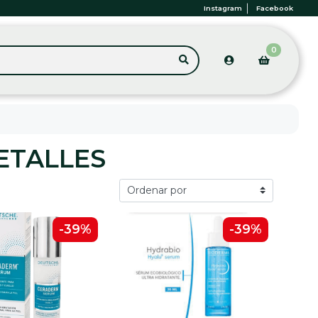
Instagram
Facebook
0
ETALLES
-39%
-39%