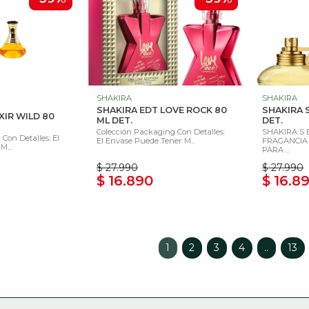
SHAKIRA
SHAKIRA
SHAKIRA EDT LOVE ROCK 80
SHAKIRA 
XIR WILD 80
ML DET.
DET.
Colección Packaging Con Detalles:
SHAKIRA S 
Con Detalles: El
El Envase Puede Tener M...
FRAGANCIA
M...
PARA ...
$ 27.990
$ 27.990
$ 16.890
$ 16.8
1
2
3
4
..
13