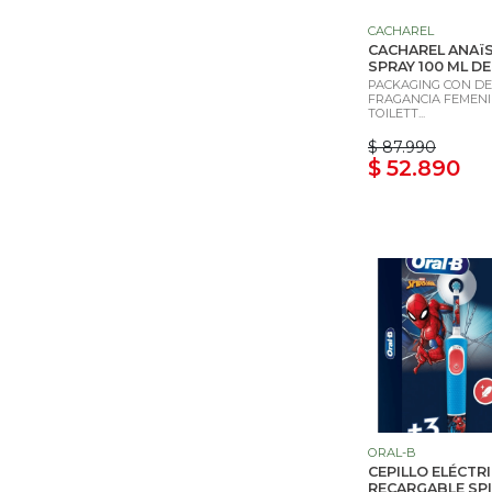
CACHAREL
CACHAREL ANAïS
SPRAY 100 ML DE
PACKAGING CON DE
FRAGANCIA FEMENI
TOILETT...
$ 87.990
$ 52.890
ORAL-B
CEPILLO ELÉCTR
RECARGABLE SP