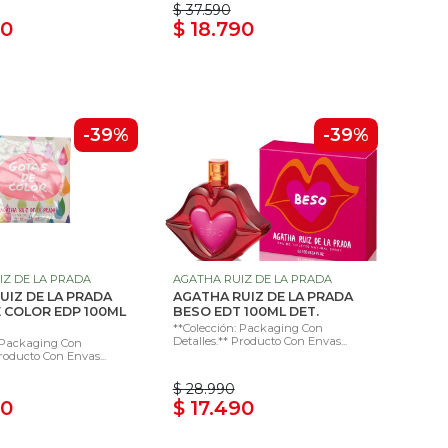
$ 37.590
90
$ 18.790
-39%
-39%
IZ DE LA PRADA
AGATHA RUIZ DE LA PRADA
UIZ DE LA PRADA
AGATHA RUIZ DE LA PRADA
 COLOR EDP 100ML
BESO EDT 100ML DET.
**Colección: Packaging Con
Detalles.** Producto Con Envas...
: Packaging Con
Producto Con Envas...
$ 28.990
90
$ 17.490