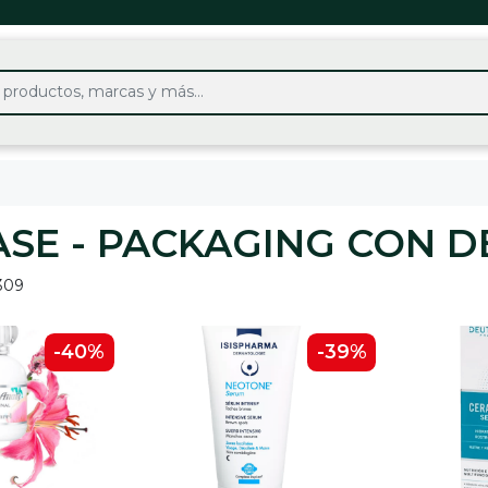
SE - PACKAGING CON D
309
-40%
-39%