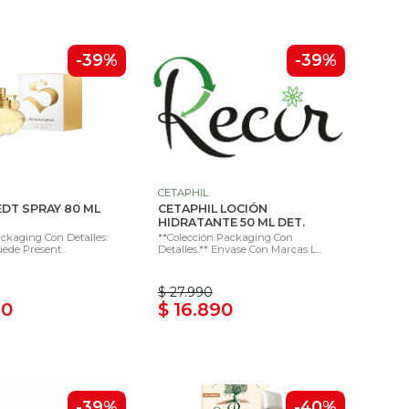
-39%
-39%
CETAPHIL
EDT SPRAY 80 ML
CETAPHIL LOCIÓN
HIDRATANTE 50 ML DET.
ckaging Con Detalles:
**Colección Packaging Con
ede Present...
Detalles.** Envase Con Marcas L...
$ 27.990
90
$ 16.890
-39%
-40%