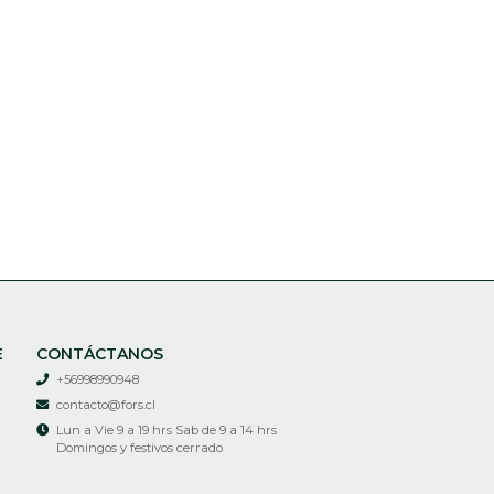
E
CONTÁCTANOS
+56998990948
contacto@fors.cl
Lun a Vie 9 a 19 hrs Sab de 9 a 14 hrs
Domingos y festivos cerrado