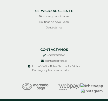
SERVICIO AL CLIENTE
Términos y condiciones
Políticas de devolución
Contáctanos
CONTÁCTANOS
+56998990948
contacto@fors.cl
Lun a Vie 9 a 19 hrs Sab de 9 a 14 hrs
Domingos y festivos cerrado
RECIR © 2026
¿Te gusta mi tienda? Yo vendo con
Bsale