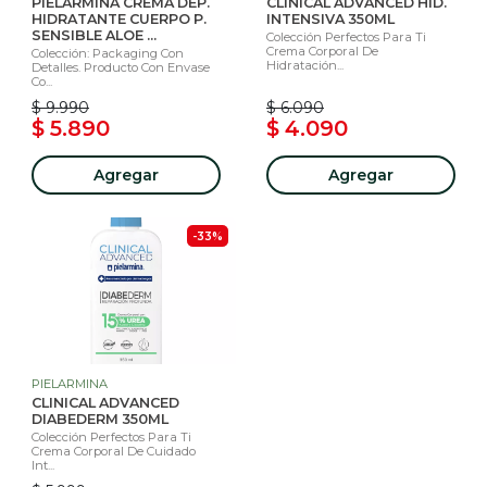
PIELARMINA CREMA DEP.
CLINICAL ADVANCED HID.
HIDRATANTE CUERPO P.
INTENSIVA 350ML
SENSIBLE ALOE ...
Colección Perfectos Para Ti
Crema Corporal De
Colección: Packaging Con
Hidratación...
Detalles. Producto Con Envase
Co...
$ 9.990
$ 6.090
$ 5.890
$ 4.090
Agregar
Agregar
-33%
PIELARMINA
CLINICAL ADVANCED
DIABEDERM 350ML
Colección Perfectos Para Ti
Crema Corporal De Cuidado
Int...