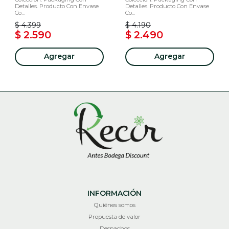
Detalles. Producto Con Envase
Detalles. Producto Con Envase
Co...
Co...
$ 4.399
$ 4.190
$ 2.590
$ 2.490
Agregar
Agregar
INFORMACIÓN
Quiénes somos
Propuesta de valor
Despachos