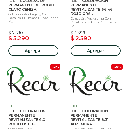
ILICIT COLORACIÓN
ILICIT COLORACIÓN
PERMANENTE 8.1 RUBIO
PERMANENTE
CLARO CENIZA
REVITALIZANTE 66.46
ROJO GRA...
Colección Packaging Con
Detalles: El Envase Puede Tener
Colección: Packaging Con
M...
Detalles. Producto Con Envase
Co...
$ 7.690
$ 4.399
$ 5.290
$ 2.590
Agregar
Agregar
-41%
-40%
ILICIT
ILICIT
ILICIT COLORACIÓN
ILICIT COLORACIÓN
PERMANENTE
PERMANENTE
REVITALIZANTE 6.0
REVITALIZANTE 8.31
RUBIO OSCU...
ALMENDRA ...
Colección: Packaging Con
Colección: Packaging Con