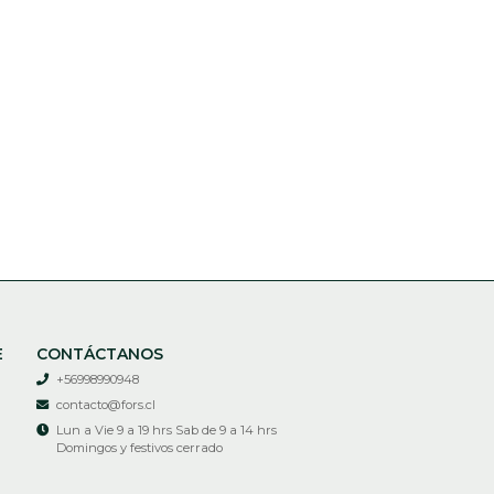
E
CONTÁCTANOS
+56998990948
contacto@fors.cl
Lun a Vie 9 a 19 hrs Sab de 9 a 14 hrs
Domingos y festivos cerrado