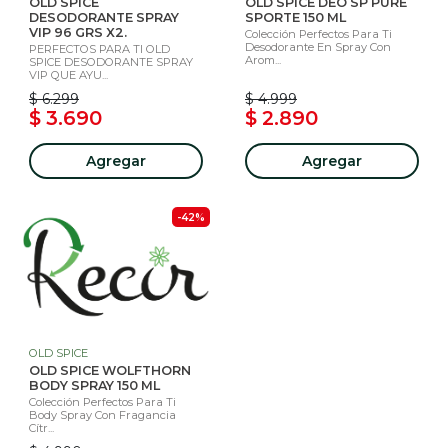
OLD SPICE
OLD SPICE DEO SP PURE
DESODORANTE SPRAY
SPORTE 150 ML
VIP 96 GRS X2.
Colección Perfectos Para Ti
Desodorante En Spray Con
PERFECTOS PARA TI OLD
Arom...
SPICE DESODORANTE SPRAY
VIP QUE AYU...
$ 6.299
$ 4.999
$ 3.690
$ 2.890
Agregar
Agregar
-42%
OLD SPICE
OLD SPICE WOLFTHORN
BODY SPRAY 150 ML
Colección Perfectos Para Ti
Body Spray Con Fragancia
Cítr...