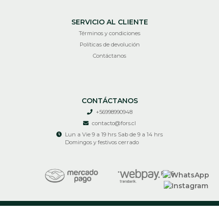
SERVICIO AL CLIENTE
Términos y condiciones
Políticas de devolución
Contáctanos
CONTÁCTANOS
+56998990948
contacto@fors.cl
Lun a Vie 9 a 19 hrs Sab de 9 a 14 hrs
Domingos y festivos cerrado
RECIR © 2026
¿Te gusta mi tienda? Yo vendo con
Bsale