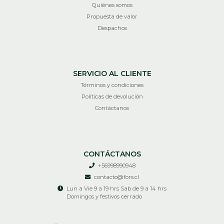
Quiénes somos
Propuesta de valor
Despachos
SERVICIO AL CLIENTE
Términos y condiciones
Políticas de devolución
Contáctanos
CONTÁCTANOS
+56998990948
contacto@fors.cl
Lun a Vie 9 a 19 hrs Sab de 9 a 14 hrs
Domingos y festivos cerrado