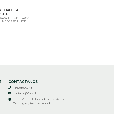
 TOALLITAS
0 U.
ARA TI. BUBU PACK
MEDAS 80 U., IDE...
E
CONTÁCTANOS
+56998990948
contacto@fors.cl
Lun a Vie 9 a 19 hrs Sab de 9 a 14 hrs
Domingos y festivos cerrado