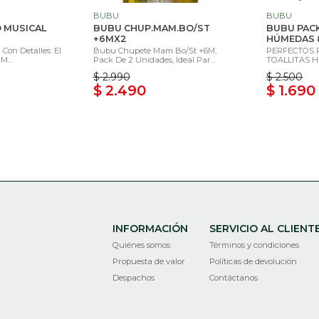
BUBU
BUBU
 MUSICAL
BUBU CHUP.MAM.BO/ST
BUBU PACK
+6MX2
HÚMEDAS 8
Con Detalles: El
Bubu Chupete Mam Bo/St +6M,
PERFECTOS P
M...
Pack De 2 Unidades, Ideal Par...
TOALLITAS HÚ
$ 2.990
$ 2.500
$ 2.490
$ 1.690
INFORMACIÓN
SERVICIO AL CLIENT
Quiénes somos
Términos y condiciones
Propuesta de valor
Políticas de devolución
Despachos
Contáctanos