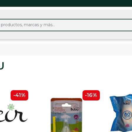
U
-41%
-16%