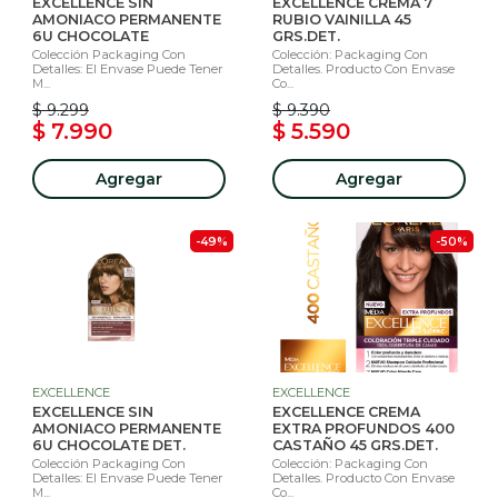
EXCELLENCE SIN
EXCELLENCE CREMA 7
AMONIACO PERMANENTE
RUBIO VAINILLA 45
6U CHOCOLATE
GRS.DET.
Colección Packaging Con
Colección: Packaging Con
Detalles: El Envase Puede Tener
Detalles. Producto Con Envase
M...
Co...
$ 9.299
$ 9.390
$ 7.990
$ 5.590
Agregar
Agregar
-49%
-50%
EXCELLENCE
EXCELLENCE
EXCELLENCE SIN
EXCELLENCE CREMA
AMONIACO PERMANENTE
EXTRA PROFUNDOS 400
6U CHOCOLATE DET.
CASTAÑO 45 GRS.DET.
Colección Packaging Con
Colección: Packaging Con
Detalles: El Envase Puede Tener
Detalles. Producto Con Envase
M...
Co...