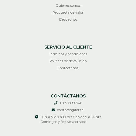
Quiénes somos
Propuesta de valor
Despachos
SERVICIO AL CLIENTE
Términos y condiciones
Políticas de devolución
Contáctanos
CONTÁCTANOS
+56998990948
contacto@fors.cl
Lun a Vie 9 a 19 hrs Sab de 9 a 14 hrs
Domingos y festivos cerrado