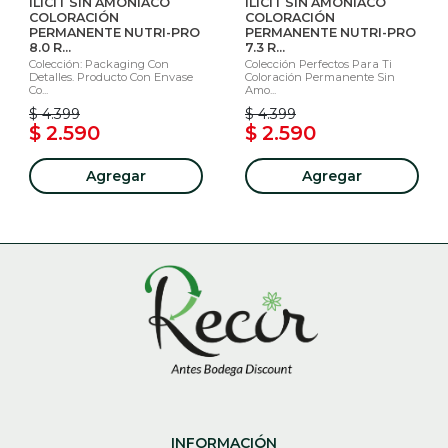
ILICIT SIN AMONÍACO
ILICIT SIN AMONÍACO
COLORACIÓN
COLORACIÓN
PERMANENTE NUTRI-PRO
PERMANENTE NUTRI-PRO
8.0 R...
7.3 R...
Colección: Packaging Con
Colección Perfectos Para Ti
Detalles. Producto Con Envase
Coloración Permanente Sin
Co...
Amo...
$ 4.399
$ 4.399
$ 2.590
$ 2.590
Agregar
Agregar
INFORMACIÓN