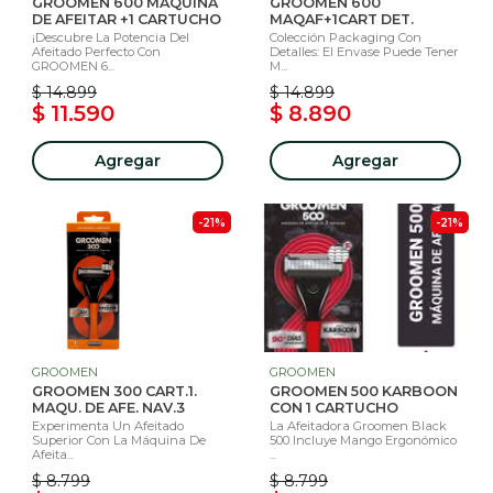
GROOMEN 600 MAQUINA
GROOMEN 600
DE AFEITAR +1 CARTUCHO
MAQAF+1CART DET.
¡Descubre La Potencia Del
Colección Packaging Con
Afeitado Perfecto Con
Detalles: El Envase Puede Tener
GROOMEN 6...
M...
$ 14.899
$ 14.899
$ 11.590
$ 8.890
Agregar
Agregar
-21%
-21%
GROOMEN
GROOMEN
GROOMEN 300 CART.1.
GROOMEN 500 KARBOON
MAQU. DE AFE. NAV.3
CON 1 CARTUCHO
Experimenta Un Afeitado
La Afeitadora Groomen Black
Superior Con La Máquina De
500 Incluye Mango Ergonómico
Afeita...
...
$ 8.799
$ 8.799