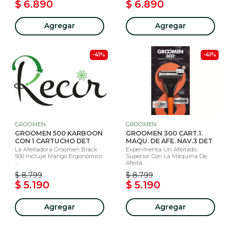
$ 6.890
$ 6.890
Agregar
Agregar
-41%
-41%
GROOMEN
GROOMEN
GROOMEN 500 KARBOON
GROOMEN 300 CART.1.
CON 1 CARTUCHO DET
MAQU. DE AFE. NAV.3 DET
La Afeitadora Groomen Black
Experimenta Un Afeitado
500 Incluye Mango Ergonómico
Superior Con La Máquina De
...
Afeita...
$ 8.799
$ 8.799
$ 5.190
$ 5.190
Agregar
Agregar