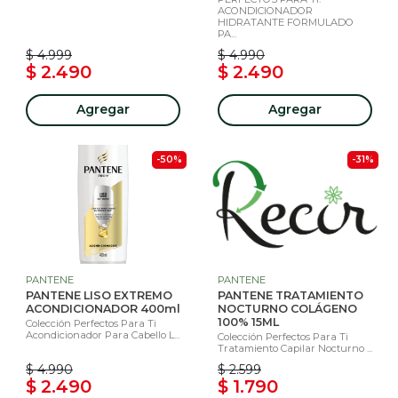
ACONDICIONADOR
HIDRATANTE FORMULADO
PA...
$ 4.999
$ 4.990
$ 2.490
$ 2.490
Agregar
Agregar
-50%
-31%
PANTENE
PANTENE
PANTENE LISO EXTREMO
PANTENE TRATAMIENTO
ACONDICIONADOR 400ml
NOCTURNO COLÁGENO
100% 15ML
Colección Perfectos Para Ti
Acondicionador Para Cabello L...
Colección Perfectos Para Ti
Tratamiento Capilar Nocturno ...
$ 4.990
$ 2.599
$ 2.490
$ 1.790