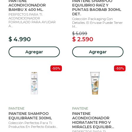
PANTENE
PANTENE SHAMPOO
ACONDICIONADOR
EQUILIBRIO RAÍZ Y
BAMBU X 400 ML.
PUNTAS BAOBAB 300ML
DET.
PERFECTOS PARA TI.
ACONDICIONADOR
Colección Packaging Con
FORMULADO PARA AYUDAR
Detalles: El Envase Puede Tener
A...
M...
$ 5.099
$ 4.990
$ 2.590
Agregar
Agregar
-50%
-50%
PANTENE
PANTENE
PANTENE SHAMPOO
PANTENE
EQUILIBRANTE 300ML
ACONDICIONADOR
HIDRATANTE PRO V
Colección Perfectos Para Ti:
Productos En Perfecto Estado...
MIRACLES EQUILIBR...
PERFECTOS PARA TI.