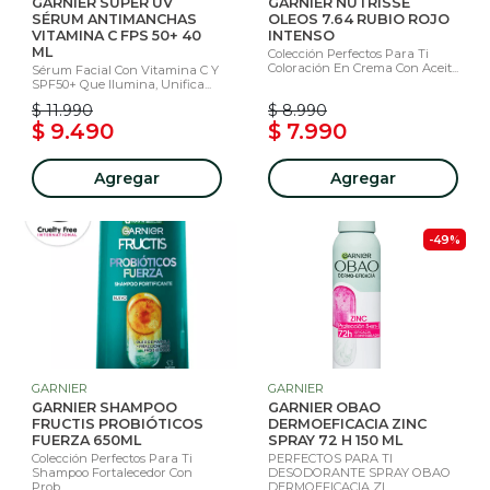
GARNIER SUPER UV
GARNIER NUTRISSE
SÉRUM ANTIMANCHAS
OLEOS 7.64 RUBIO ROJO
VITAMINA C FPS 50+ 40
INTENSO
ML
Colección Perfectos Para Ti
Coloración En Crema Con Aceit...
Sérum Facial Con Vitamina C Y
SPF50+ Que Ilumina, Unifica...
$ 11.990
$ 8.990
$ 9.490
$ 7.990
Agregar
Agregar
-49%
GARNIER
GARNIER
GARNIER SHAMPOO
GARNIER OBAO
FRUCTIS PROBIÓTICOS
DERMOEFICACIA ZINC
FUERZA 650ML
SPRAY 72 H 150 ML
Colección Perfectos Para Ti
PERFECTOS PARA TI
Shampoo Fortalecedor Con
DESODORANTE SPRAY OBAO
Prob...
DERMOEFICACIA ZI...