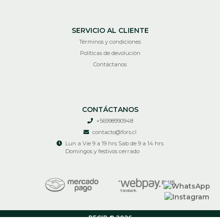
SERVICIO AL CLIENTE
Términos y condiciones
Políticas de devolución
Contáctanos
CONTÁCTANOS
+56998990948
contacto@fors.cl
Lun a Vie 9 a 19 hrs Sab de 9 a 14 hrs
Domingos y festivos cerrado
RECIR © 2026