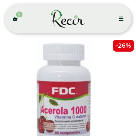
0
-26%