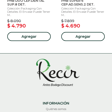
PHB DUO CEP.DENTAL
PHB SUPER 6
SUP.8 DET.
CEP.AD.SENS.2 DET.
Colección Packaging Con
Colección Packaging Con
Detalles: El Envase Puede Tener
Detalles: El Envase Puede Tener
M...
M...
$ 8.090
$ 7.899
$ 4.790
$ 4.690
Agregar
Agregar
INFORMACIÓN
Quiénes somos