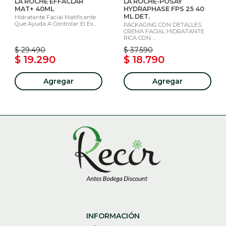
LA ROCHE EFFACLAR
LA ROCHE-POSAY
MAT+ 40ML
HYDRAPHASE FPS 25 40
ML DET.
Hidratante Facial Matificante
Que Ayuda A Controlar El Ex...
PACKAGING CON DETALLES.
CREMA FACIAL HIDRATANTE
RICA CON ...
$ 29.490
$ 37.590
$ 19.290
$ 18.790
Agregar
Agregar
INFORMACIÓN