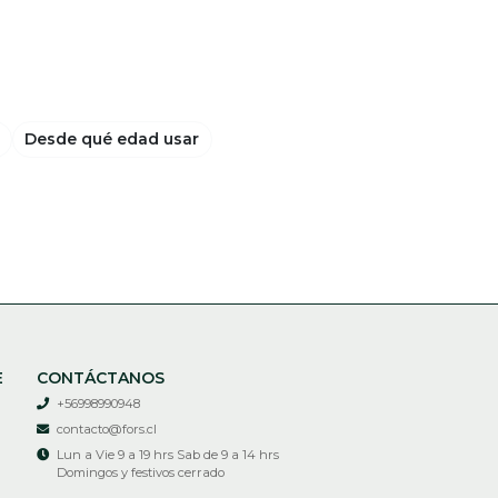
Desde qué edad usar
E
CONTÁCTANOS
+56998990948
contacto@fors.cl
Lun a Vie 9 a 19 hrs Sab de 9 a 14 hrs
Domingos y festivos cerrado