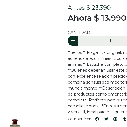
Antes
$ 23.390
Ahora $ 13.990
CANTIDAD
**Sellos:** Fragancia original
adherida a economías circulare
amarás:** Estuche completo con
**Quiénes deberían usar este 
con excelente relación precio-
combina sensualidad mediterrá
mundialmente. **Descripción 
de productos complementarios
completa. Perfecto para quie
complicaciones. **En resumen
y versátil, ideal para cualquier
Compartir en: