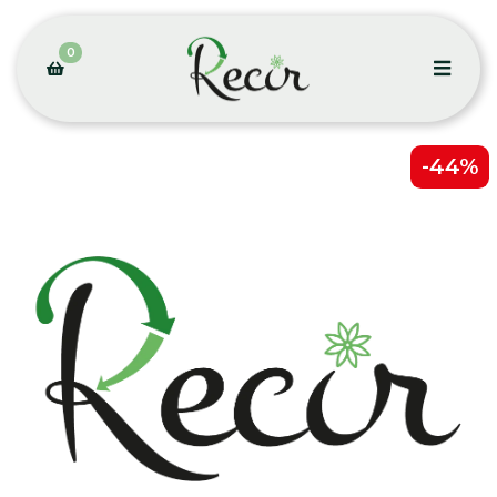
0
-44%