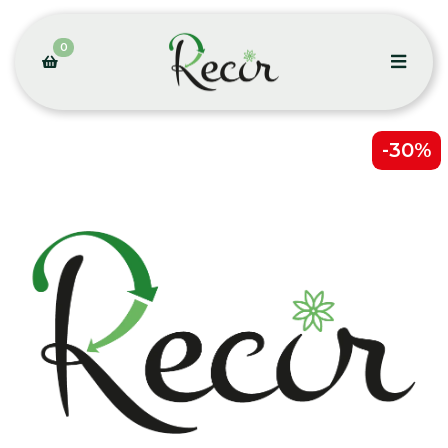
0
-30%