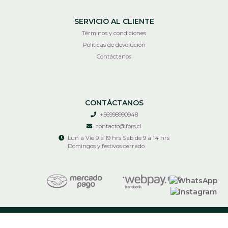
SERVICIO AL CLIENTE
Términos y condiciones
Políticas de devolución
Contáctanos
CONTÁCTANOS
+56998990948
contacto@fors.cl
Lun a Vie 9 a 19 hrs Sab de 9 a 14 hrs
Domingos y festivos cerrado
RECIR © 2026
¿Te gusta mi tienda? Yo vendo con
Bsale