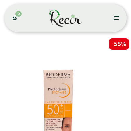
0
-58%