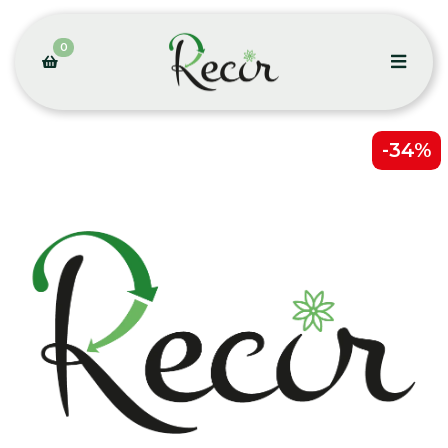
0
-34%