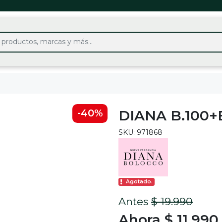
DIANA B.100
-40%
SKU: 971868
Agotado.
Antes
$ 19.990
Ahora $ 11.990