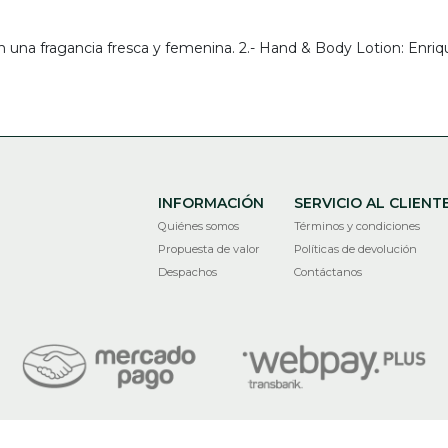
an una fragancia fresca y femenina. 2.- Hand & Body Lotion: Enri
INFORMACIÓN
SERVICIO AL CLIENT
Quiénes somos
Términos y condiciones
Propuesta de valor
Políticas de devolución
Despachos
Contáctanos
RECIR © 2026
¿Te gusta mi tienda? Yo vendo con
Bsale