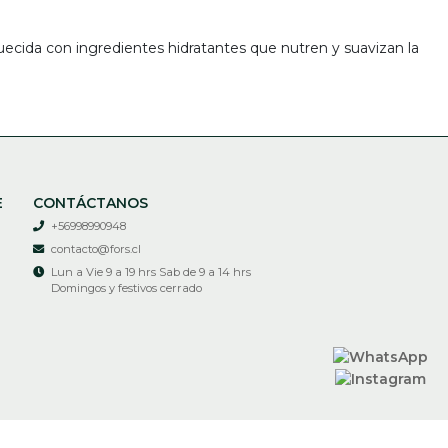
quecida con ingredientes hidratantes que nutren y suavizan la
E
CONTÁCTANOS
+56998990948
contacto@fors.cl
Lun a Vie 9 a 19 hrs Sab de 9 a 14 hrs
Domingos y festivos cerrado