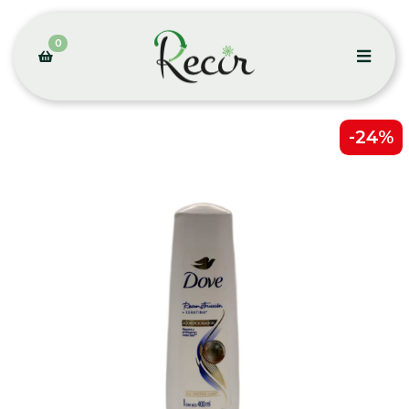
0
-24%