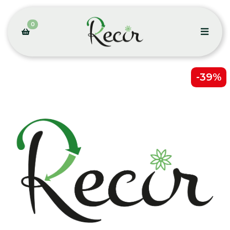
0
-39%