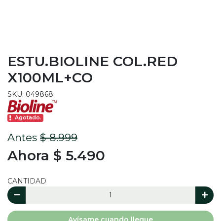
ESTU.BIOLINE COL.RED
X100ML+CO
SKU: 049868
Agotado.
Antes
$ 8.999
Ahora $ 5.490
CANTIDAD
Avísame cuando llegue