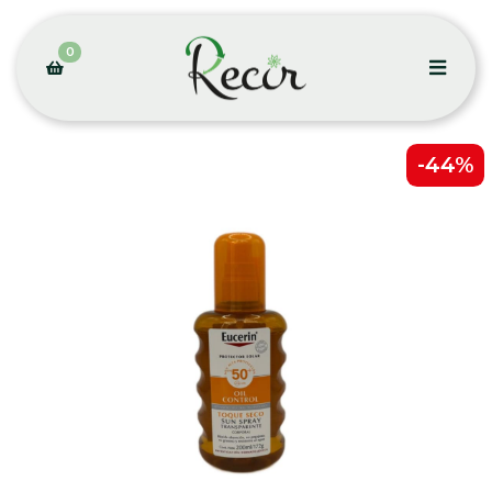
0
-44%