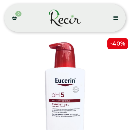
0
-40%