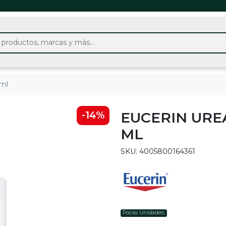
 ml
EUCERIN URE
-14%
ML
SKU: 4005800164361
Pocas Unidades.