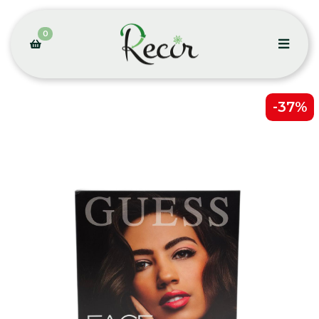
0
-37%