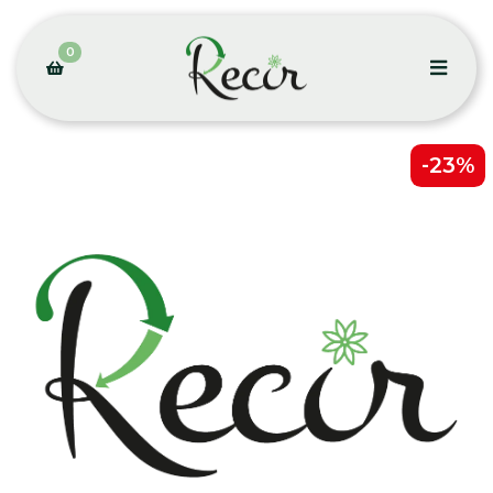
0
-23%