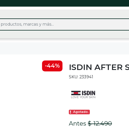
ISDIN AFTER 
-44%
SKU: 233941
Agotado.
Antes
$ 12.490