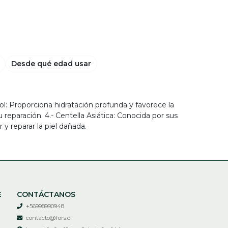
Desde qué edad usar
ol: Proporciona hidratación profunda y favorece la
 reparación. 4.- Centella Asiática: Conocida por sus
 y reparar la piel dañada.
E
CONTÁCTANOS
+56998990948
contacto@fors.cl