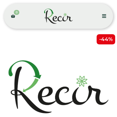
0
-44%