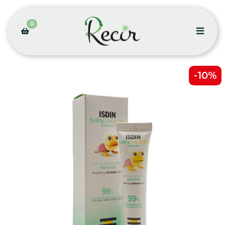
0
-10%