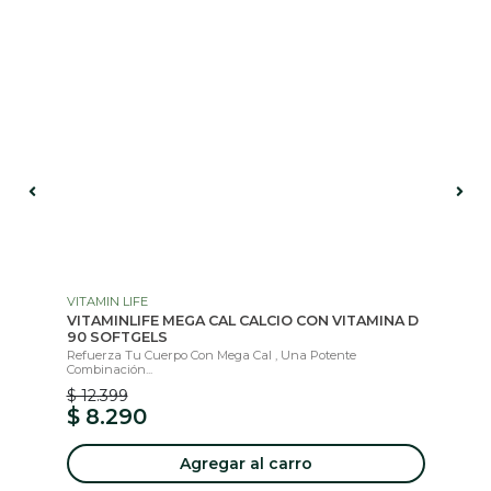
VITAMIN LIFE
KO
VITAMINLIFE MEGA CAL CALCIO CON VITAMINA D
BO
90 SOFTGELS
..
Col
Refuerza Tu Cuerpo Con Mega Cal , Una Potente
Combinación...
$ 12.399
$ 8.290
$ 
Agregar al carro