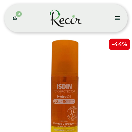
0
-44%