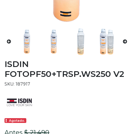
ISDIN
FOTOPF50+TRSP.WS250 V2
SKU: 187917
Agotado.
Antes
$ 21.490