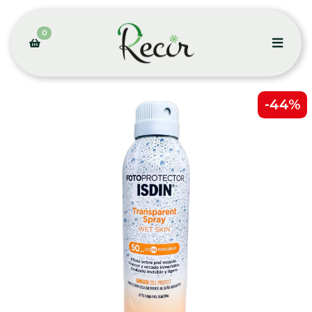
0
-44%