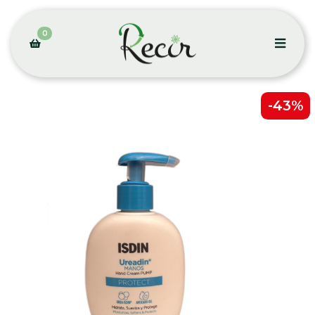
0
-43%