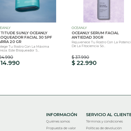
EANLY
OCEANLY
TTITUDE SUNLY OCEANLY
OCEANLY SERUM FACIAL
LOQUEADOR FACIAL 30 SPF
ANTIEDAD 30GR
ARRA 20 GR
Rejuvenece Tu Rostro Con La Potenc
De La Fitociencia Só...
otege Tu Rostro Con La Máxima
reza. Este Bloqueador S...
24.990
$ 37.990
 14.990
$ 22.990
INFORMACIÓN
SERVICIO AL CLIENT
Quiénes somos
Términos y condiciones
Propuesta de valor
Políticas de devolución