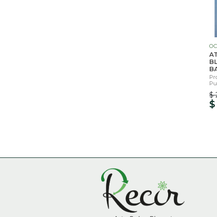
OC
A
B
B
Pr
Pu
$ 
$