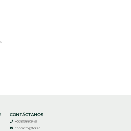
ia
E
CONTÁCTANOS
+56998990948
contacto@fors.cl