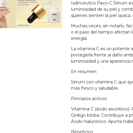
Isdinceutics Flavo-C Sérum e
luminosidad de su piel y comba
quienes sienten la piel opaca
Muchas veces, sin notarlo, fac
o el paso del tiempo afectan l
energía.
La vitamina C es un potente an
protegerla frente al daño amb
luminosidad y una apariencia 
En resumen
Sérum con vitamina C que ayud
más fresco y saludable.
Principios activos
Vitamina C (ácido ascórbico): 
Ginkgo biloba: Contribuye a pro
Ácido hialurónico: Aporta hidra
Beneficios