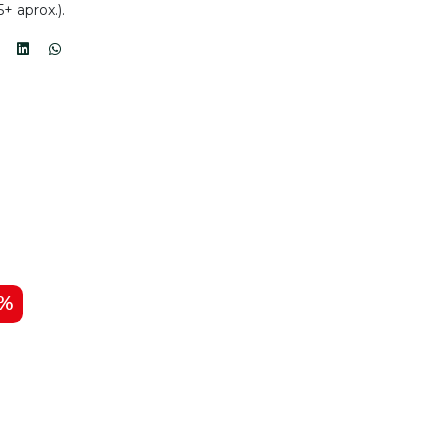
+ aprox.).
9%