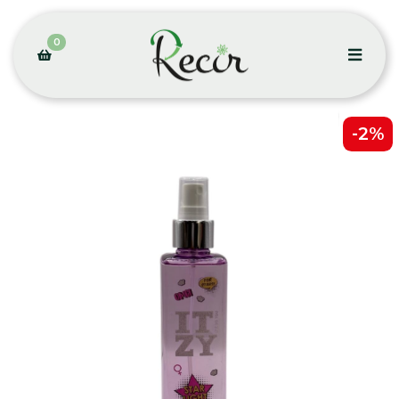
0
-2%