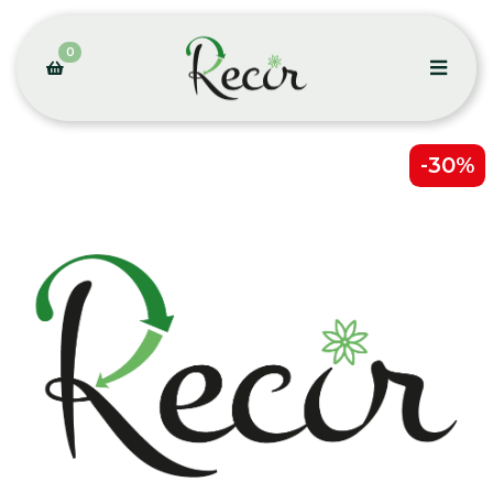
0
-30%