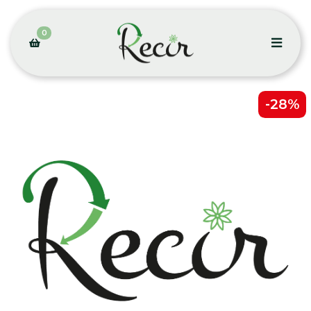
0
-28%