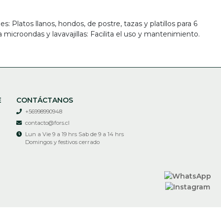
s: Platos llanos, hondos, de postre, tazas y platillos para 6
 microondas y lavavajillas: Facilita el uso y mantenimiento.
E
CONTÁCTANOS
+56998990948
contacto@fors.cl
Lun a Vie 9 a 19 hrs Sab de 9 a 14 hrs
Domingos y festivos cerrado