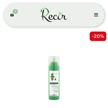
0
-20%