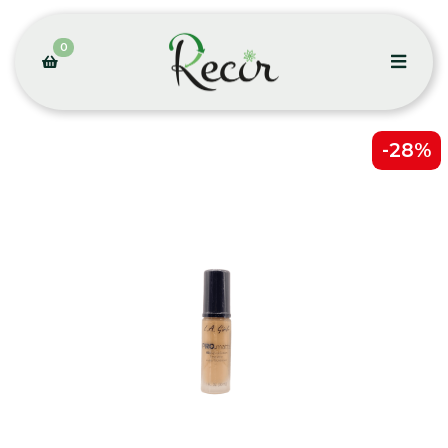
0
-28%