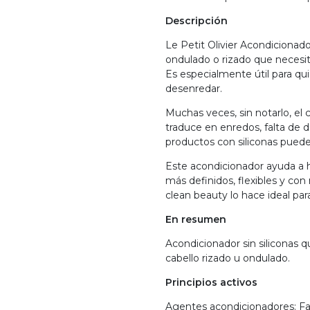
Descripción
Le Petit Olivier Acondicionad
ondulado o rizado que necesita
Es especialmente útil para quie
desenredar.
Muchas veces, sin notarlo, el c
traduce en enredos, falta de 
productos con siliconas pued
Este acondicionador ayuda a hid
más definidos, flexibles y con
clean beauty lo hace ideal pa
En resumen
Acondicionador sin siliconas qu
cabello rizado u ondulado.
Principios activos
Agentes acondicionadores: Fac