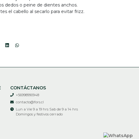
os dedos o peine de dientes anchos.
s el cabello al secarlo para evitar frizz.
E
CONTÁCTANOS
+56998990948
contacto@fors.cl
Lun a Vie 9 a 19 hrs Sab de 9 a 14 hrs
Domingos y festivos cerrado