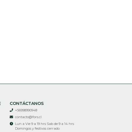
E
CONTÁCTANOS
+56998990948
contacto@fors.cl
Lun a Vie 9 a 19 hrs Sab de 9 a 14 hrs
Domingos y festivos cerrado