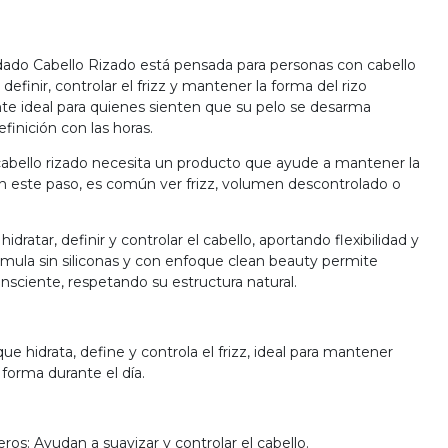
dado Cabello Rizado está pensada para personas con cabello
efinir, controlar el frizz y mantener la forma del rizo
nte ideal para quienes sienten que su pelo se desarma
finición con las horas.
 cabello rizado necesita un producto que ayude a mantener la
 Sin este paso, es común ver frizz, volumen descontrolado o
dratar, definir y controlar el cabello, aportando flexibilidad y
rmula sin siliconas y con enfoque clean beauty permite
nsciente, respetando su estructura natural.
ue hidrata, define y controla el frizz, ideal para mantener
forma durante el día.
os: Ayudan a suavizar y controlar el cabello.