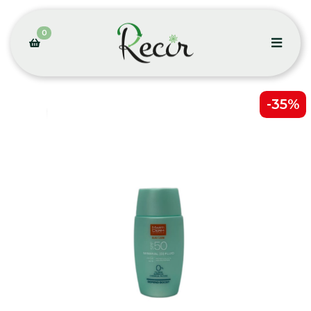
0
-35%