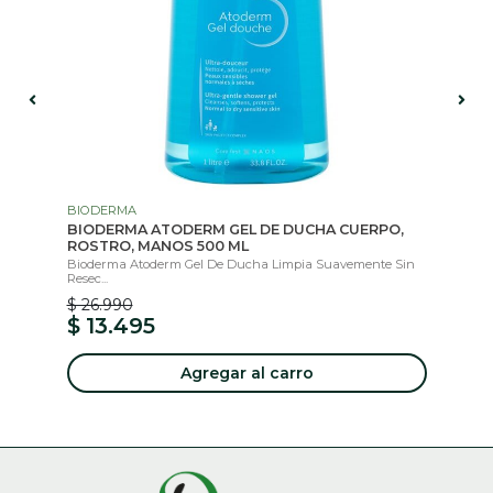
BIODERMA
IS
BIODERMA ATODERM GEL DE DUCHA CUERPO,
IS
ROSTRO, MANOS 500 ML
..
Col
Bioderma Atoderm Gel De Ducha Limpia Suavemente Sin
Resec...
$ 26.990
$ 
$ 13.495
$
Agregar al carro