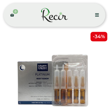
0
-34%