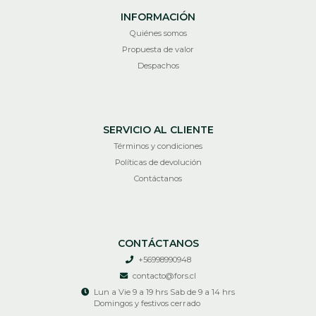
INFORMACIÓN
Quiénes somos
Propuesta de valor
Despachos
SERVICIO AL CLIENTE
Términos y condiciones
Políticas de devolución
Contáctanos
CONTÁCTANOS
+56998990948
contacto@fors.cl
Lun a Vie 9 a 19 hrs Sab de 9 a 14 hrs
Domingos y festivos cerrado