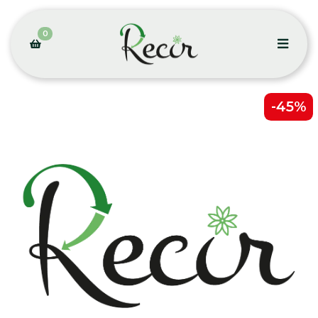
0
-45%