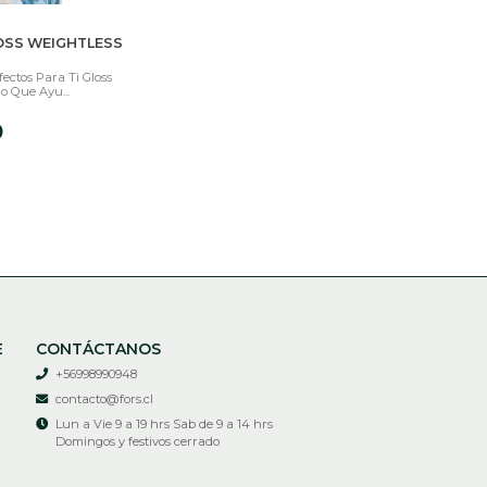
OSS WEIGHTLESS
fectos Para Ti Gloss
no Que Ayu...
0
E
CONTÁCTANOS
+56998990948
contacto@fors.cl
Lun a Vie 9 a 19 hrs Sab de 9 a 14 hrs
Domingos y festivos cerrado