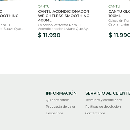
CANTU
CANTU
O
CANTU ACONDICIONADOR
CANTU GL
MOOTHING
WEIGHTLESS SMOOTHING
100ML
400ML
Colección Per
Capilar Livia
Para Ti
Colección Perfectos Para Ti
a Suave Que...
Acondicionador Liviano Que Ay...
$ 11.990
$ 11.99
INFORMACIÓN
SERVICIO AL CLIENT
Quiénes somos
Términos y condiciones
Propuesta de valor
Políticas de devolución
Despachos
Contáctanos